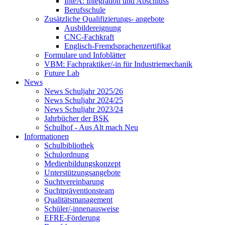
InteA: Integration und Abschluss
Berufsschule
Zusätzliche Qualifizierungs- angebote
Ausbildereignung
CNC-Fachkraft
Englisch-Fremdsprachenzertifikat
Formulare und Infoblätter
VBM: Fachpraktiker/-in für Industriemechanik
Future Lab
News
News Schuljahr 2025/26
News Schuljahr 2024/25
News Schuljahr 2023/24
Jahrbücher der BSK
Schulhof - Aus Alt mach Neu
Informationen
Schulbibliothek
Schulordnung
Medienbildungskonzept
Unterstützungsangebote
Suchtvereinbarung
Suchtpräventionsteam
Qualitätsmanagement
Schüler/-innenausweise
EFRE-Förderung