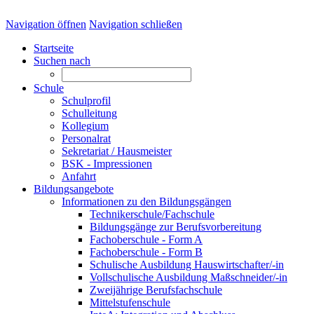
Navigation öffnen
Navigation schließen
Startseite
Suchen nach
Schule
Schulprofil
Schulleitung
Kollegium
Personalrat
Sekretariat / Hausmeister
BSK - Impressionen
Anfahrt
Bildungsangebote
Informationen zu den Bildungsgängen
Technikerschule/Fachschule
Bildungsgänge zur Berufsvorbereitung
Fachoberschule - Form A
Fachoberschule - Form B
Schulische Ausbildung Hauswirtschafter/-in
Vollschulische Ausbildung Maßschneider/-in
Zweijährige Berufsfachschule
Mittelstufenschule