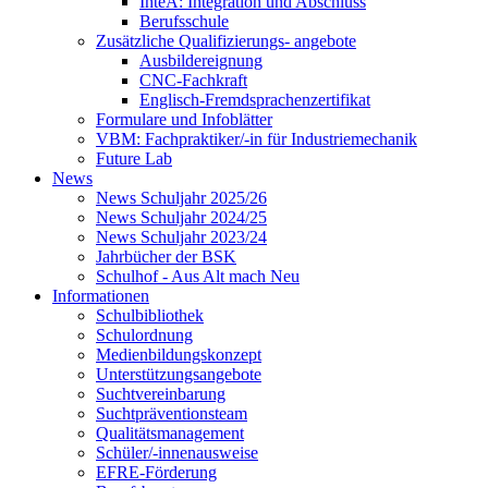
InteA: Integration und Abschluss
Berufsschule
Zusätzliche Qualifizierungs- angebote
Ausbildereignung
CNC-Fachkraft
Englisch-Fremdsprachenzertifikat
Formulare und Infoblätter
VBM: Fachpraktiker/-in für Industriemechanik
Future Lab
News
News Schuljahr 2025/26
News Schuljahr 2024/25
News Schuljahr 2023/24
Jahrbücher der BSK
Schulhof - Aus Alt mach Neu
Informationen
Schulbibliothek
Schulordnung
Medienbildungskonzept
Unterstützungsangebote
Suchtvereinbarung
Suchtpräventionsteam
Qualitätsmanagement
Schüler/-innenausweise
EFRE-Förderung