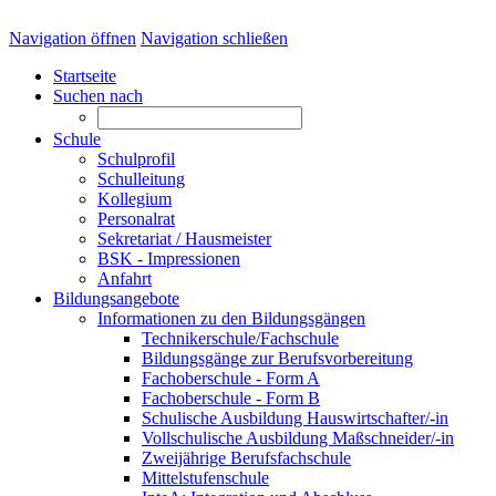
Navigation öffnen
Navigation schließen
Startseite
Suchen nach
Schule
Schulprofil
Schulleitung
Kollegium
Personalrat
Sekretariat / Hausmeister
BSK - Impressionen
Anfahrt
Bildungsangebote
Informationen zu den Bildungsgängen
Technikerschule/Fachschule
Bildungsgänge zur Berufsvorbereitung
Fachoberschule - Form A
Fachoberschule - Form B
Schulische Ausbildung Hauswirtschafter/-in
Vollschulische Ausbildung Maßschneider/-in
Zweijährige Berufsfachschule
Mittelstufenschule